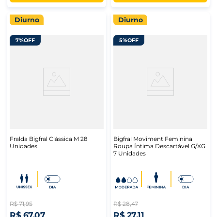
Diurno
Diurno
7%
OFF
5%
OFF
Fralda Bigfral Clássica M 28
Bigfral Moviment Feminina
Unidades
Roupa Íntima Descartável G/XG
7 Unidades
R$
71
,
95
R$
28
,
47
R$
67
,
07
R$
27
,
11