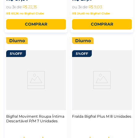
ou
3
x de
R$
22
,
35
ou
3
x de
R$
9
,
03
R$ 60,36
no Bigfral Clube
R$ 24,40
no Bigfral Clube
COMPRAR
COMPRAR
Diurno
Diurno
5%
OFF
5%
OFF
Bigfral Moviment Roupa Íntima
Fralda Bigfral Plus M 8 Unidades
Descartável P/M 7 Unidades