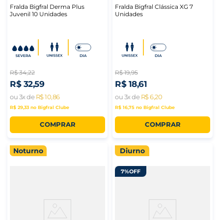
Fralda Bigfral Derma Plus
Fralda Bigfral Clássica XG 7
Juvenil 10 Unidades
Unidades
R$
34
,
22
R$
19
,
95
R$
32
,
59
R$
18
,
61
ou
3
x de
R$
10
,
86
ou
3
x de
R$
6
,
20
R$ 29,33
no Bigfral Clube
R$ 16,75
no Bigfral Clube
COMPRAR
COMPRAR
Noturno
Diurno
7%
OFF