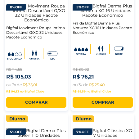
8%
OFF
5%
OFF
Fralda Bigfral Derma Plus
Bigfral Moviment Roupa Íntima
Noturna XG 16 Unidades Pacote
Descartável G/XG 32 Unidades
Econômico
Pacote Econômico
R$
114
,
55
R$
80
,
02
R$
105
,
03
R$
76
,
21
ou
3
x de
R$
35
,
01
ou
3
x de
R$
25
,
40
R$ 94,53
no Bigfral Clube
R$ 68,59
no Bigfral Clube
COMPRAR
COMPRAR
Diurno
Diurno
5%
OFF
7%
OFF