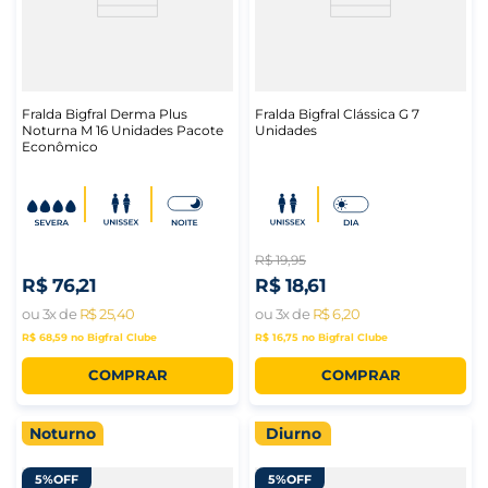
Fralda Bigfral Derma Plus
Fralda Bigfral Clássica G 7
Noturna M 16 Unidades Pacote
Unidades
Econômico
R$
19
,
95
R$
76
,
21
R$
18
,
61
ou
3
x de
R$
25
,
40
ou
3
x de
R$
6
,
20
R$ 68,59
no Bigfral Clube
R$ 16,75
no Bigfral Clube
COMPRAR
COMPRAR
Noturno
Diurno
5%
OFF
5%
OFF