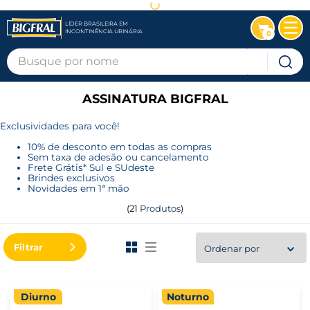
LÍDER BRASILEIRA EM
INCONTINÊNCIA URINÁRIA
0
Busque por nome
ASSINATURA BIGFRAL
Exclusividades para você!
10% de desconto em todas as compras
Sem taxa de adesão ou cancelamento
Frete Grátis* Sul e SUdeste
Brindes exclusivos
Novidades em 1ª mão
21
Produtos
Filtrar
Ordenar por
Diurno
Noturno