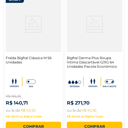
Fralda Bigfral Clássica M 56
Bigfral Derma Plus Roupa
Unidades
Íntima Descartável G/XG 64
Unidades Pacote Econômico
R$
156
,
35
R$
140
,
71
R$
271
,
70
ou
3
x de
R$
46
,
90
ou
3
x de
R$
90
,
56
R$ 140,72
no Bigfral Clube
R$ 244,53
no Bigfral Clube
COMPRAR
COMPRAR