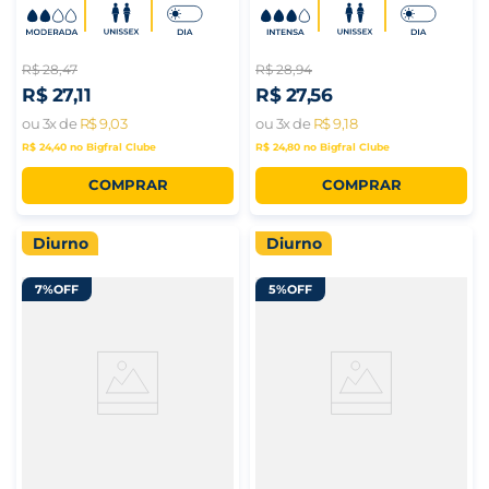
R$
28
,
47
R$
28
,
94
R$
27
,
11
R$
27
,
56
ou
3
x de
R$
9
,
03
ou
3
x de
R$
9
,
18
R$ 24,40
no Bigfral Clube
R$ 24,80
no Bigfral Clube
COMPRAR
COMPRAR
Diurno
Diurno
7%
OFF
5%
OFF