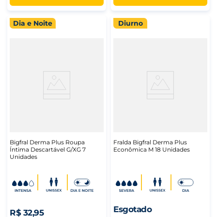
Dia e Noite
Diurno
Bigfral Derma Plus Roupa
Fralda Bigfral Derma Plus
Íntima Descartável G/XG 7
Econômica M 18 Unidades
Unidades
Esgotado
R$
32
,
95