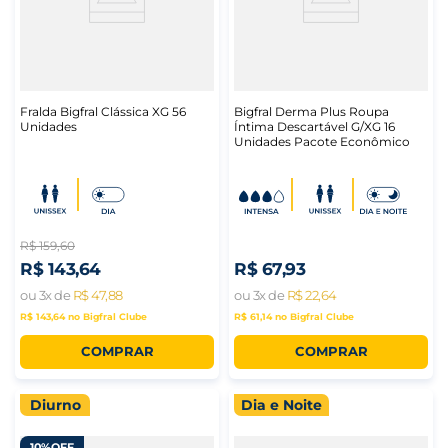
Fralda Bigfral Clássica XG 56
Bigfral Derma Plus Roupa
Unidades
Íntima Descartável G/XG 16
Unidades Pacote Econômico
R$
159
,
60
R$
143
,
64
R$
67
,
93
ou
3
x de
R$
47
,
88
ou
3
x de
R$
22
,
64
R$ 143,64
no Bigfral Clube
R$ 61,14
no Bigfral Clube
COMPRAR
COMPRAR
Diurno
Dia e Noite
10%
OFF