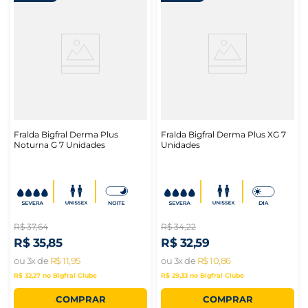
Fralda Bigfral Derma Plus
Fralda Bigfral Derma Plus XG 7
Noturna G 7 Unidades
Unidades
R$
37
,
64
R$
34
,
22
R$
35
,
85
R$
32
,
59
ou
3
x de
R$
11
,
95
ou
3
x de
R$
10
,
86
R$ 32,27
no Bigfral Clube
R$ 29,33
no Bigfral Clube
COMPRAR
COMPRAR