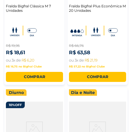
Fralda Bigfral Clássica M 7
Fralda Bigfral Plus Econômica M
Unidades
20 Unidades
R$
19
,
95
R$
66
,
76
R$
18
,
61
R$
63
,
58
ou
3
x de
R$
6
,
20
ou
3
x de
R$
21
,
19
R$ 16,75
no Bigfral Clube
R$ 57,22
no Bigfral Clube
COMPRAR
COMPRAR
Diurno
Dia e Noite
10%
OFF