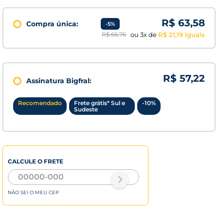
R$
63
,
58
Compra única:
-
5%
R$
66
,
76
ou
3
x de
R$
21
,
19
R$ 57,22
Assinatura Bigfral:
Recomendado
Frete grátis* Sul e
-
10
%
Sudeste
CALCULE O FRETE
NÃO SEI O MEU CEP