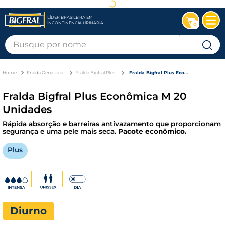
LÍDER BRASILEIRA EM
INCONTINÊNCIA URINÁRIA
0
Busque por nome
Fralda Geriátrica
Fralda Bigfral Plus
Fralda Bigfral Plus Econômica M 20 Unidades
Fralda Bigfral Plus Econômica M 20
Unidades
Rápida absorção e barreiras antivazamento que proporcionam
segurança e uma pele mais seca.
Pacote econômico.
Plus
Diurno